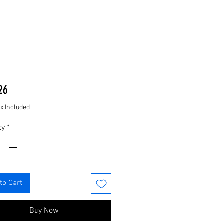
Price
26
ax Included
ty
*
to Cart
Buy Now