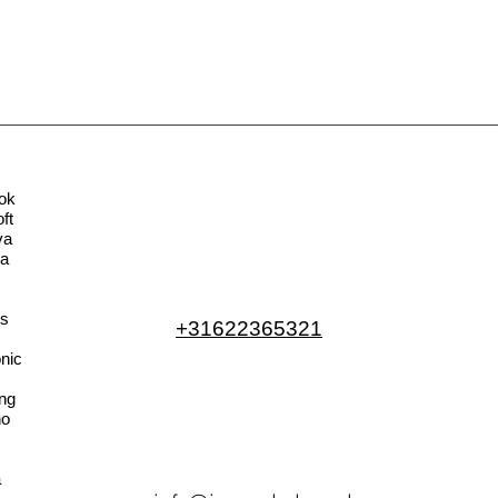
ok
ft
va
la
s
+31622365321
nic
ng
no
a