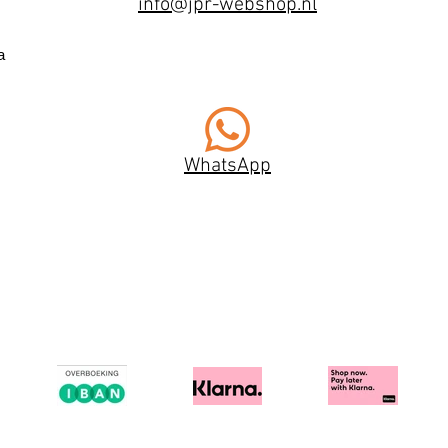
info@jpr-webshop.nl
a
WhatsApp