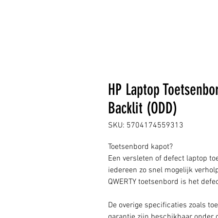
HP Laptop Toetsenbo
Backlit (ODD)
SKU: 5704174559313
Toetsenbord kapot?
Een versleten of defect laptop to
iedereen zo snel mogelijk verhol
QWERTY toetsenbord is het defec
De overige specificaties zoals to
garantie zijn beschikbaar onder 