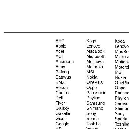
AEG
Koga
Koga
Apple
Lenovo
Lenovo
Acer
MacBook
MacBo
ACT
Microsoft
Microso
Ansmann
Motinova
Motino
Asus
Motorola
Motoro
Bafang
MSI
MSI
Batavus
Nokia
Nokia
BMZ
OnePlus
OnePlu
Bosch
Oppo
Oppo
Cortina
Panasonic
Panaso
Dell
Phylion
Phylion
Flyer
Samsung
Samsu
Galaxy
Shimano
Shima
Gazelle
Sony
Sony
Giant
Sparta
Sparta
Google
Toshiba
Toshib
HP
Vogue