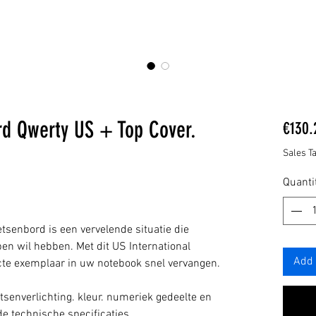
rd Qwerty US + Top Cover.
€130.
Sales T
Quanti
etsenbord is een vervelende situatie die
pen wil hebben. Met dit US International
Add 
te exemplaar in uw notebook snel vervangen.
etsenverlichting. kleur. numeriek gedeelte en
de technische specificaties.