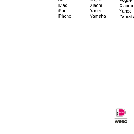
Vogue
iMac
Xiaomi
Xiaomi
iPad
Yanec
Yanec
iPhone
Yamaha
Yamah