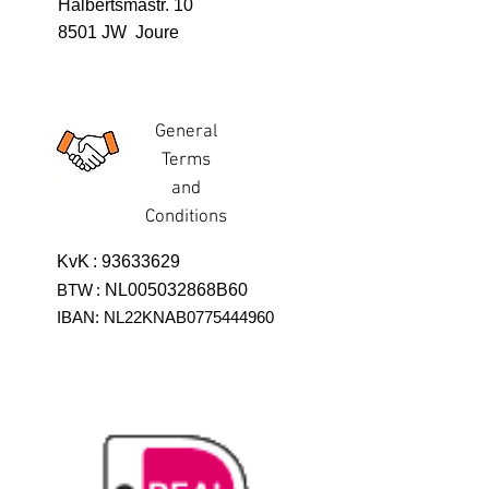
Halbertsmastr. 10
8501 JW Joure
General
Terms
and
Conditions
KvK
:
93633629
BTW
:
NL005032868B60
IBAN: NL22KNAB0775444960