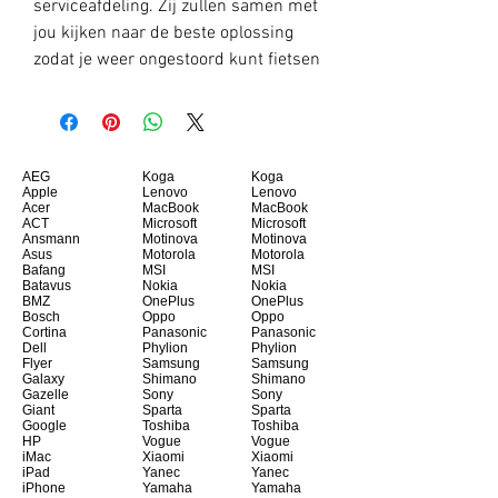
serviceafdeling. Zij zullen samen met
jou kijken naar de beste oplossing
zodat je weer ongestoord kunt fietsen
AEG
Koga
Koga
Apple
Lenovo
Lenovo
Acer
MacBook
MacBook
ACT
Microsoft
Microsoft
Ansmann
Motinova
Motinova
Asus
Motorola
Motorola
Bafang
MSI
MSI
Batavus
Nokia
Nokia
BMZ
OnePlus
OnePlus
Bosch
Oppo
Oppo
Cortina
Panasonic
Panasonic
Dell
Phylion
Phylion
Flyer
Samsung
Samsung
Galaxy
Shimano
Shimano
Gazelle
Sony
Sony
Giant
Sparta
Sparta
Google
Toshiba
Toshiba
HP
Vogue
Vogue
iMac
Xiaomi
Xiaomi
iPad
Yanec
Yanec
iPhone
Yamaha
Yamaha