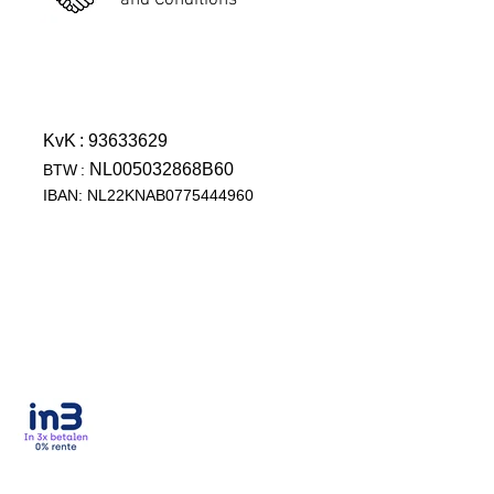
and Conditions
KvK
: 93633629
NL005032868B60
BTW
:
IBAN: NL22KNAB0775444960