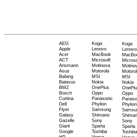
AEG
Koga
Koga
Apple
Lenovo
Lenovo
Acer
MacBook
MacBo
ACT
Microsoft
Microso
Ansmann
Motinova
Motino
Asus
Motorola
Motoro
Bafang
MSI
MSI
Batavus
Nokia
Nokia
BMZ
OnePlus
OnePlu
Bosch
Oppo
Oppo
Cortina
Panasonic
Panaso
Dell
Phylion
Phylion
Flyer
Samsung
Samsu
Galaxy
Shimano
Shima
Gazelle
Sony
Sony
Giant
Sparta
Sparta
Google
Toshiba
Toshib
HP
Vogue