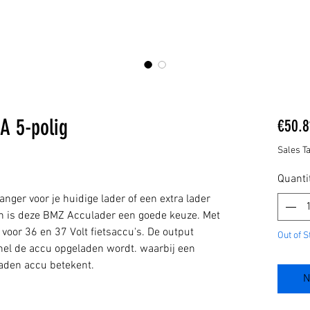
A 5-polig
€50.8
Sales T
Quanti
anger voor je huidige lader of een extra lader
an is deze BMZ Acculader een goede keuze. Met
n voor 36 en 37 Volt fietsaccu's. De output
Out of S
nel de accu opgeladen wordt. waarbij een
aden accu betekent.
N