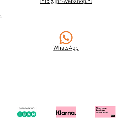
info@jpr-webshop.nl
a
WhatsApp