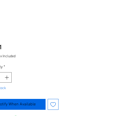
Price
1
ax Included
ty
*
tock
otify When Available