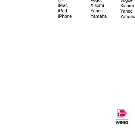
Vogue
iMac
Xiaomi
Xiaomi
iPad
Yanec
Yanec
iPhone
Yamaha
Yamah