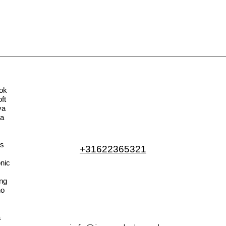
ok
ft
va
la
s
+31622365321
nic
ng
no
a