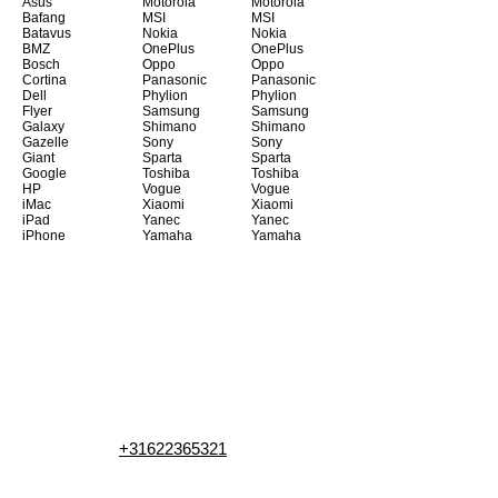
Asus
Motorola
Motorola
Bafang
MSI
MSI
Batavus
Nokia
Nokia
BMZ
OnePlus
OnePlus
Bosch
Oppo
Oppo
Cortina
Panasonic
Panasonic
Dell
Phylion
Phylion
Flyer
Samsung
Samsung
Galaxy
Shimano
Shimano
Gazelle
Sony
Sony
Giant
Sparta
Sparta
Google
Toshiba
Toshiba
HP
Vogue
Vogue
iMac
Xiaomi
Xiaomi
iPad
Yanec
Yanec
iPhone
Yamaha
Yamaha
+31622365321