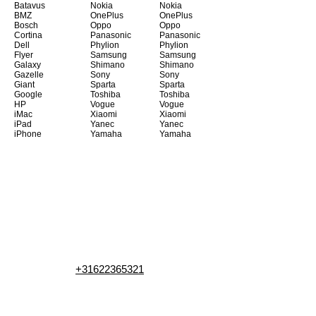
Batavus
Nokia
Nokia
BMZ
OnePlus
OnePlus
Bosch
Oppo
Oppo
Cortina
Panasonic
Panasonic
Dell
Phylion
Phylion
Flyer
Samsung
Samsung
Galaxy
Shimano
Shimano
Gazelle
Sony
Sony
Giant
Sparta
Sparta
Google
Toshiba
Toshiba
HP
Vogue
Vogue
iMac
Xiaomi
Xiaomi
iPad
Yanec
Yanec
iPhone
Yamaha
Yamaha
+31622365321