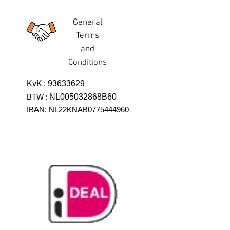
General
Terms
and
Conditions
KvK
:
93633629
BTW
:
NL005032868B60
IBAN: NL22KNAB0775444960