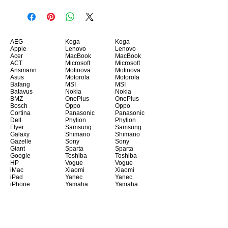
AEG
Koga
Koga
Apple
Lenovo
Lenovo
Acer
MacBook
MacBook
ACT
Microsoft
Microsoft
Ansmann
Motinova
Motinova
Asus
Motorola
Motorola
Bafang
MSI
MSI
Batavus
Nokia
Nokia
BMZ
OnePlus
OnePlus
Bosch
Oppo
Oppo
Cortina
Panasonic
Panasonic
Dell
Phylion
Phylion
Flyer
Samsung
Samsung
Galaxy
Shimano
Shimano
Gazelle
Sony
Sony
Giant
Sparta
Sparta
Google
Toshiba
Toshiba
HP
Vogue
Vogue
iMac
Xiaomi
Xiaomi
iPad
Yanec
Yanec
iPhone
Yamaha
Yamaha