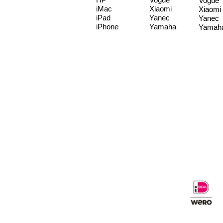
Vogue
iMac
Xiaomi
Xiaomi
iPad
Yanec
Yanec
iPhone
Yamaha
Yamah