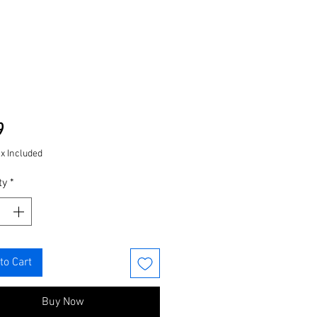
Price
9
ax Included
ty
*
to Cart
Buy Now