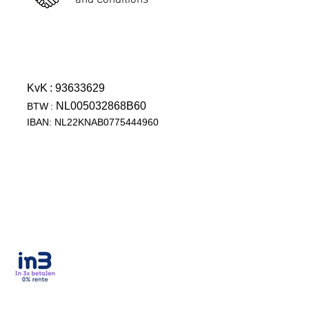
and Conditions
KvK
: 93633629
NL005032868B60
BTW
:
IBAN: NL22KNAB0775444960