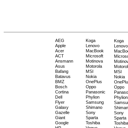
AEG
Koga
Koga
Apple
Lenovo
Lenovo
Acer
MacBook
MacBo
ACT
Microsoft
Microso
Ansmann
Motinova
Motino
Asus
Motorola
Motoro
Bafang
MSI
MSI
Batavus
Nokia
Nokia
BMZ
OnePlus
OnePlu
Bosch
Oppo
Oppo
Cortina
Panasonic
Panaso
Dell
Phylion
Phylion
Flyer
Samsung
Samsu
Galaxy
Shimano
Shima
Gazelle
Sony
Sony
Giant
Sparta
Sparta
Google
Toshiba
Toshib
HP
Vogue