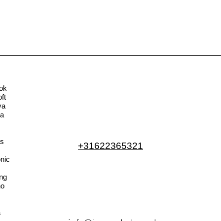
ok
ft
va
la
s
+31622365321
nic
ng
no
a