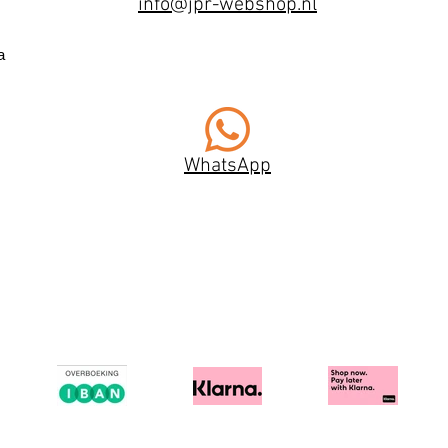
info@jpr-webshop.nl
a
WhatsApp