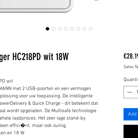
er HC218PD wit 18W
€28.1
Sales T
Quanti
PD wit
MANN met 2 USB-poorten en een vermogen
plossing voor uw toepassing. De intelligente
owerDelivery & Quick Charge - dit betekent dat
maal wordt opgeladen. De Multisafe technologie
Add 
 gehele laadproces. Het zeer lage stand-by
leen effici�nt. maar ook zuinig.
ten en 18 W