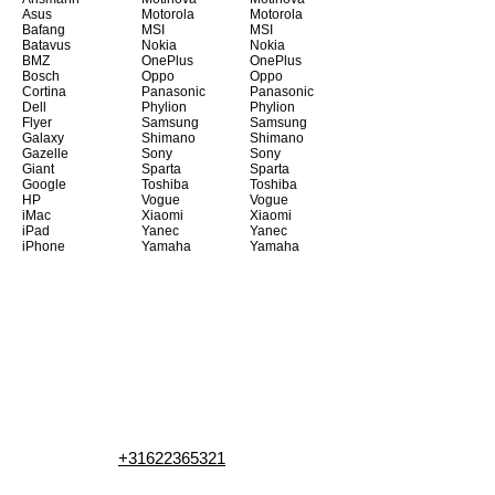
Asus
Motorola
Motorola
Bafang
MSI
MSI
Batavus
Nokia
Nokia
BMZ
OnePlus
OnePlus
Bosch
Oppo
Oppo
Cortina
Panasonic
Panasonic
Dell
Phylion
Phylion
Flyer
Samsung
Samsung
Galaxy
Shimano
Shimano
Gazelle
Sony
Sony
Giant
Sparta
Sparta
Google
Toshiba
Toshiba
HP
Vogue
Vogue
iMac
Xiaomi
Xiaomi
iPad
Yanec
Yanec
iPhone
Yamaha
Yamaha
+31622365321