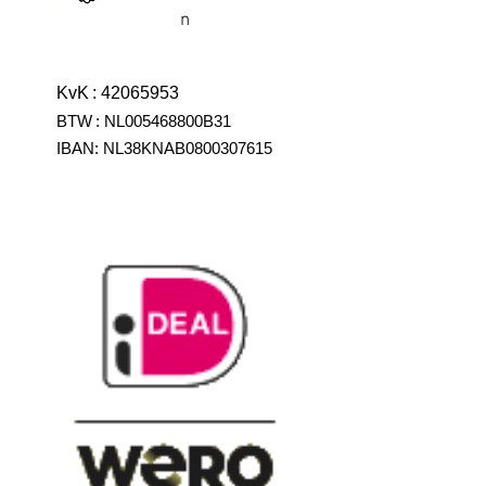
n
KvK
:
42065953
BTW
:
NL005468800B31
IBAN:
NL38KNAB0800307615