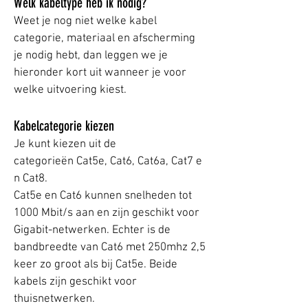
Welk kabeltype heb ik nodig?
Weet je nog niet welke kabel
categorie, materiaal en afscherming
je nodig hebt, dan leggen we je
hieronder kort uit wanneer je voor
welke uitvoering kiest.
Kabelcategorie kiezen
Je kunt kiezen uit de
categorieën
Cat5e
,
Cat6
,
Cat6a
,
Cat7
e
n Cat8.
Cat5e en Cat6 kunnen snelheden tot
1000 Mbit/s aan en zijn geschikt voor
Gigabit-netwerken. Echter is de
bandbreedte van Cat6 met 250mhz 2,5
keer zo groot als bij Cat5e. Beide
kabels zijn geschikt voor
thuisnetwerken.