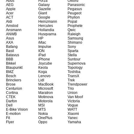
Abus
Forza
Oxford
AEG
Galaxy
Panasonic
Apple
Gazelle
Pegasus
Acer
Giant
Peugeot
ACT
Google
Phylion
Aldi
Heinzmann
Popal
Amslod
Hercules
Prophete
Ansmann
Hollandia
Qwic
ANWB
Husqvarna
Raleigh
Asus
HP
Samsung
AXA
iMac
Shimano
Bafang
Impulse
Sony
Basil
ION
Sparta
Batavus
iPad
Stella
BBB
iPhone
Suntour
Bikkel
Joycube
Supernova
Blaupunkt
Keola
Topology
BMZ
Koga
Toshiba
Bosch
Lenovo
TransX
Brinckers
Lidl
Trek
Brose
MacBook
Trendpower
Centurion
Microsoft
Trio
Cortina
Maratron
Union
CTEK
Motinova
Van Moof
Darfon
Motorola
Victoria
Dell
MSI
Vogue
E-Bike Vision
MTS
WATT
E-motion
Nokia
Xiaomi
Fit
OnePlus
Yanec
Flyer
Oppo
Yamaha