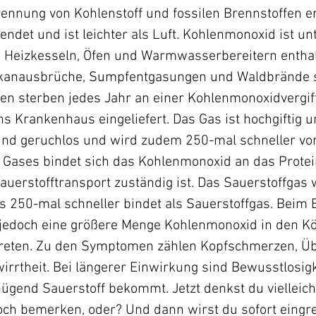
ennung von Kohlenstoff und fossilen Brennstoffen en
ndet und ist leichter als Luft. Kohlenmonoxid ist u
Heizkesseln, Öfen und Warmwasserbereitern enthalt
lkanausbrüche, Sumpfentgasungen und Waldbrände s
n sterben jedes Jahr an einer Kohlenmonoxidvergi
s Krankenhaus eingeliefert. Das Gas ist hochgiftig 
 und geruchlos und wird zudem 250-mal schneller v
 Gases bindet sich das Kohlenmonoxid an das Protei
auerstofftransport zuständig ist. Das Sauerstoffgas
s 250-mal schneller bindet als Sauerstoffgas. Beim
gt jedoch eine größere Menge Kohlenmonoxid in den K
reten. Zu den Symptomen zählen Kopfschmerzen, Übel
rrtheit. Bei längerer Einwirkung sind Bewusstlosigke
nügend Sauerstoff bekommt. Jetzt denkst du vielleic
och bemerken, oder? Und dann wirst du sofort eingre