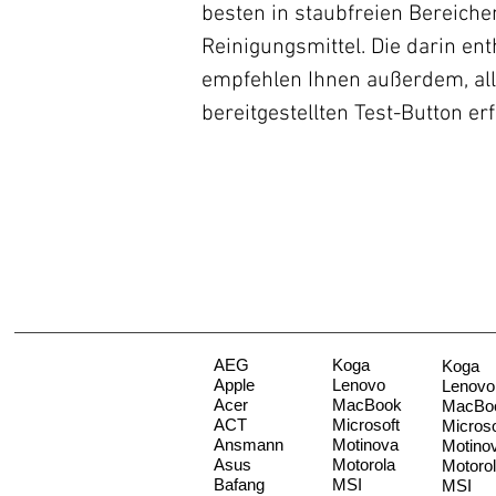
besten in staubfreien Bereich
Reinigungsmittel. Die darin en
empfehlen Ihnen außerdem, all
bereitgestellten Test-Button erf
AEG
Koga
Koga
Apple
Lenovo
Lenovo
Acer
MacBook
MacBo
ACT
Microsoft
Microso
Ansmann
Motinova
Motino
Asus
Motorola
Motoro
Bafang
MSI
MSI