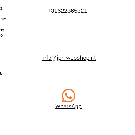
s
+31622365321
nic
ng
no
a
info@jpr-webshop.nl
a
WhatsApp