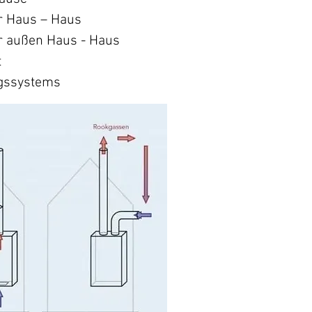
r Haus – Haus
r außen Haus - Haus
t
ngssystems