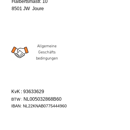
Halbertsmastr. 10
8501 JW Joure
Allgemeine
Geschäfts
bedingungen
KvK
: 93633629
NL005032868B60
BTW
:
IBAN: NL22KNAB0775444960