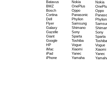
Batavus
Nokia
Nokia
BMZ
OnePlus
OnePlu
Bosch
Oppo
Oppo
Cortina
Panasonic
Panaso
Dell
Phylion
Phylion
Flyer
Samsung
Samsu
Galaxy
Shimano
Shima
Gazelle
Sony
Sony
Giant
Sparta
Sparta
Google
Toshiba
Toshib
HP
Vogue
Vogue
iMac
Xiaomi
Xiaomi
iPad
Yanec
Yanec
iPhone
Yamaha
Yamah