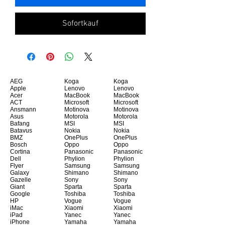
Sofortkauf
AEG
Koga
Koga
Apple
Lenovo
Lenovo
Acer
MacBook
MacBook
ACT
Microsoft
Microsoft
Ansmann
Motinova
Motinova
Asus
Motorola
Motorola
Bafang
MSI
MSI
Batavus
Nokia
Nokia
BMZ
OnePlus
OnePlus
Bosch
Oppo
Oppo
Cortina
Panasonic
Panasonic
Dell
Phylion
Phylion
Flyer
Samsung
Samsung
Galaxy
Shimano
Shimano
Gazelle
Sony
Sony
Giant
Sparta
Sparta
Google
Toshiba
Toshiba
HP
Vogue
Vogue
iMac
Xiaomi
Xiaomi
iPad
Yanec
Yanec
iPhone
Yamaha
Yamaha