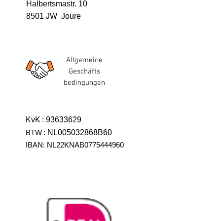
Halbertsmastr. 10
8501 JW Joure
Allgemeine
Geschäfts
bedingungen
KvK
:
93633629
BTW
:
NL005032868B60
IBAN: NL22KNAB0775444960