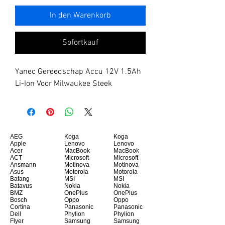
In den Warenkorb
Sofortkauf
Yanec Gereedschap Accu 12V 1.5Ah 
Li-Ion Voor Milwaukee Steek
AEG
Koga
Koga
Apple
Lenovo
Lenovo
Acer
MacBook
MacBook
ACT
Microsoft
Microsoft
Ansmann
Motinova
Motinova
Asus
Motorola
Motorola
Bafang
MSI
MSI
Batavus
Nokia
Nokia
BMZ
OnePlus
OnePlus
Bosch
Oppo
Oppo
Cortina
Panasonic
Panasonic
Dell
Phylion
Phylion
Flyer
Samsung
Samsung