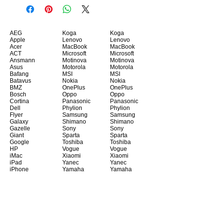
AEG
Koga
Koga
Apple
Lenovo
Lenovo
Acer
MacBook
MacBook
ACT
Microsoft
Microsoft
Ansmann
Motinova
Motinova
Asus
Motorola
Motorola
Bafang
MSI
MSI
Batavus
Nokia
Nokia
BMZ
OnePlus
OnePlus
Bosch
Oppo
Oppo
Cortina
Panasonic
Panasonic
Dell
Phylion
Phylion
Flyer
Samsung
Samsung
Galaxy
Shimano
Shimano
Gazelle
Sony
Sony
Giant
Sparta
Sparta
Google
Toshiba
Toshiba
HP
Vogue
Vogue
iMac
Xiaomi
Xiaomi
iPad
Yanec
Yanec
iPhone
Yamaha
Yamaha