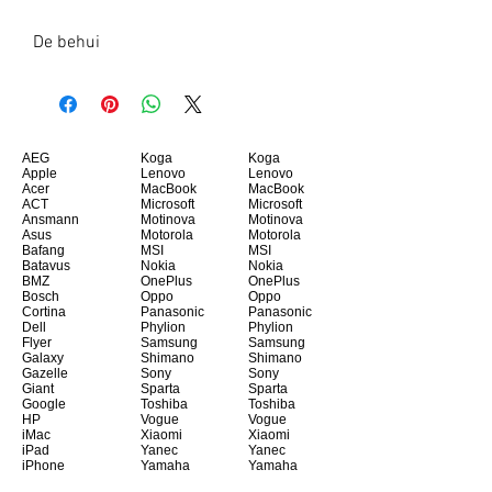
De behui
AEG
Koga
Koga
Apple
Lenovo
Lenovo
Acer
MacBook
MacBook
ACT
Microsoft
Microsoft
Ansmann
Motinova
Motinova
Asus
Motorola
Motorola
Bafang
MSI
MSI
Batavus
Nokia
Nokia
BMZ
OnePlus
OnePlus
Bosch
Oppo
Oppo
Cortina
Panasonic
Panasonic
Dell
Phylion
Phylion
Flyer
Samsung
Samsung
Galaxy
Shimano
Shimano
Gazelle
Sony
Sony
Giant
Sparta
Sparta
Google
Toshiba
Toshiba
HP
Vogue
Vogue
iMac
Xiaomi
Xiaomi
iPad
Yanec
Yanec
iPhone
Yamaha
Yamaha