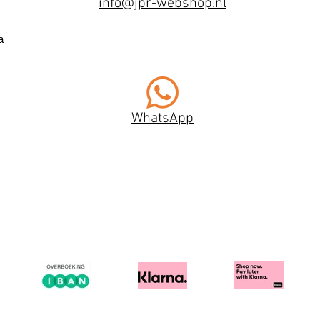
info@jpr-webshop.nl
a
WhatsApp