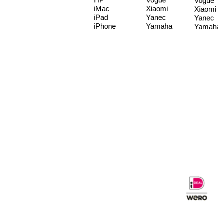
Vogue
iMac
Xiaomi
Xiaomi
iPad
Yanec
Yanec
iPhone
Yamaha
Yamah