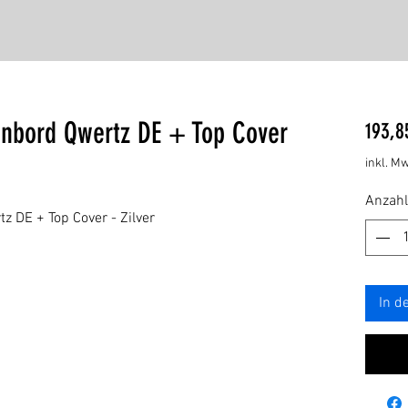
enbord Qwertz DE + Top Cover
193,8
inkl. Mw
Anzahl
z DE + Top Cover - Zilver
In d