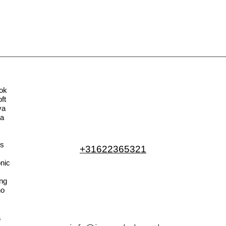
ok
ft
va
la
s
+31622365321
nic
ng
no
a