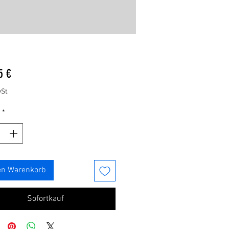
Preis
5 €
St.
*
en Warenkorb
Sofortkauf