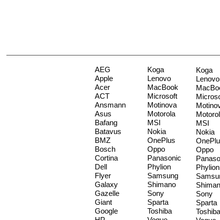
AEG
Koga
Koga
Apple
Lenovo
Lenovo
Acer
MacBook
MacBo
ACT
Microsoft
Microso
Ansmann
Motinova
Motino
Asus
Motorola
Motoro
Bafang
MSI
MSI
Batavus
Nokia
Nokia
BMZ
OnePlus
OnePlu
Bosch
Oppo
Oppo
Cortina
Panasonic
Panaso
Dell
Phylion
Phylion
Flyer
Samsung
Samsu
Galaxy
Shimano
Shima
Gazelle
Sony
Sony
Giant
Sparta
Sparta
Google
Toshiba
Toshib
HP
Vogue