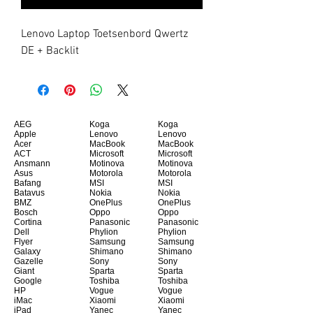
Lenovo Laptop Toetsenbord Qwertz 
DE + Backlit
AEG
Koga
Koga
Apple
Lenovo
Lenovo
Acer
MacBook
MacBook
ACT
Microsoft
Microsoft
Ansmann
Motinova
Motinova
Asus
Motorola
Motorola
Bafang
MSI
MSI
Batavus
Nokia
Nokia
BMZ
OnePlus
OnePlus
Bosch
Oppo
Oppo
Cortina
Panasonic
Panasonic
Dell
Phylion
Phylion
Flyer
Samsung
Samsung
Galaxy
Shimano
Shimano
Gazelle
Sony
Sony
Giant
Sparta
Sparta
Google
Toshiba
Toshiba
HP
Vogue
Vogue
iMac
Xiaomi
Xiaomi
iPad
Yanec
Yanec