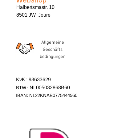
Webshop
Halbertsmastr. 10
8501 JW Joure
Allgemeine
Geschäfts
bedingungen
KvK
:
93633629
BTW
:
NL005032868B60
IBAN: NL22KNAB0775444960