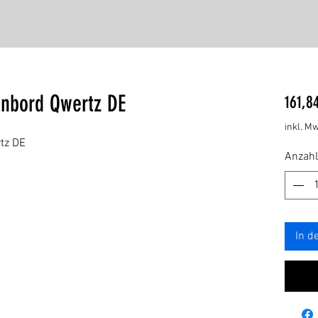
enbord Qwertz DE
161,8
inkl. Mw
tz DE
Anzahl
In d