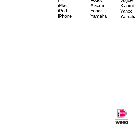
Vogue
iMac
Xiaomi
Xiaomi
iPad
Yanec
Yanec
iPhone
Yamaha
Yamah