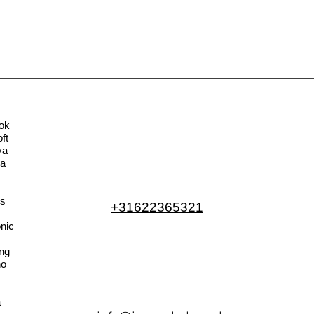
ok
ft
va
la
s
+31622365321
nic
ng
no
a