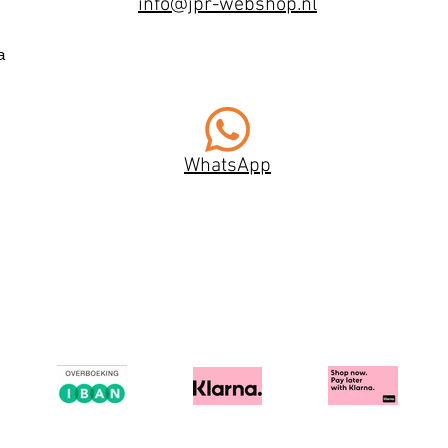
info@jpr-webshop.nl
a
WhatsApp