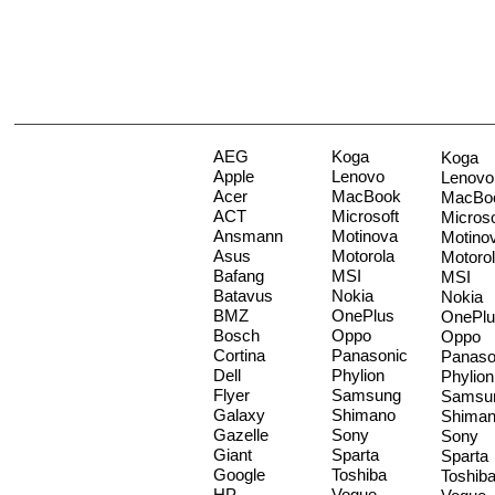
AEG
Koga
Koga
Apple
Lenovo
Lenovo
Acer
MacBook
MacBo
ACT
Microsoft
Microso
Ansmann
Motinova
Motino
Asus
Motorola
Motoro
Bafang
MSI
MSI
Batavus
Nokia
Nokia
BMZ
OnePlus
OnePlu
Bosch
Oppo
Oppo
Cortina
Panasonic
Panaso
Dell
Phylion
Phylion
Flyer
Samsung
Samsu
Galaxy
Shimano
Shima
Gazelle
Sony
Sony
Giant
Sparta
Sparta
Google
Toshiba
Toshib
HP
Vogue