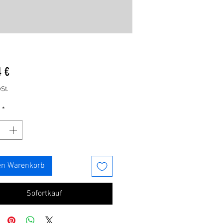
Preis
4 €
St.
*
en Warenkorb
Sofortkauf