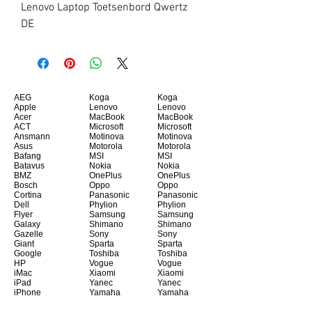
Lenovo Laptop Toetsenbord Qwertz 
DE
AEG
Koga
Koga
Apple
Lenovo
Lenovo
Acer
MacBook
MacBook
ACT
Microsoft
Microsoft
Ansmann
Motinova
Motinova
Asus
Motorola
Motorola
Bafang
MSI
MSI
Batavus
Nokia
Nokia
BMZ
OnePlus
OnePlus
Bosch
Oppo
Oppo
Cortina
Panasonic
Panasonic
Dell
Phylion
Phylion
Flyer
Samsung
Samsung
Galaxy
Shimano
Shimano
Gazelle
Sony
Sony
Giant
Sparta
Sparta
Google
Toshiba
Toshiba
HP
Vogue
Vogue
iMac
Xiaomi
Xiaomi
iPad
Yanec
Yanec
iPhone
Yamaha
Yamaha