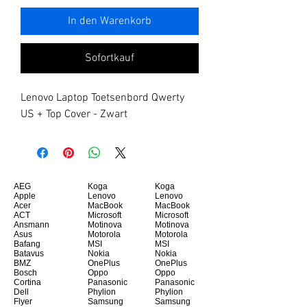
In den Warenkorb
Sofortkauf
Lenovo Laptop Toetsenbord Qwerty 
US + Top Cover - Zwart
AEG
Koga
Koga
Apple
Lenovo
Lenovo
Acer
MacBook
MacBook
ACT
Microsoft
Microsoft
Ansmann
Motinova
Motinova
Asus
Motorola
Motorola
Bafang
MSI
MSI
Batavus
Nokia
Nokia
BMZ
OnePlus
OnePlus
Bosch
Oppo
Oppo
Cortina
Panasonic
Panasonic
Dell
Phylion
Phylion
Flyer
Samsung
Samsung