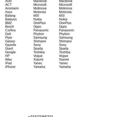
Acer
MacBook
MacBook
ACT
Microsoft
Microsoft
Ansmann
Motinova
Motinova
Asus
Motorola
Motorola
Bafang
MSI
MSI
Batavus
Nokia
Nokia
BMZ
OnePlus
OnePlus
Bosch
Oppo
Oppo
Cortina
Panasonic
Panasonic
Dell
Phylion
Phylion
Flyer
Samsung
Samsung
Galaxy
Shimano
Shimano
Gazelle
Sony
Sony
Giant
Sparta
Sparta
Google
Toshiba
Toshiba
HP
Vogue
Vogue
iMac
Xiaomi
Xiaomi
iPad
Yanec
Yanec
iPhone
Yamaha
Yamaha
+31622365321