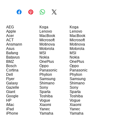
AEG
Koga
Koga
Apple
Lenovo
Lenovo
Acer
MacBook
MacBook
ACT
Microsoft
Microsoft
Ansmann
Motinova
Motinova
Asus
Motorola
Motorola
Bafang
MSI
MSI
Batavus
Nokia
Nokia
BMZ
OnePlus
OnePlus
Bosch
Oppo
Oppo
Cortina
Panasonic
Panasonic
Dell
Phylion
Phylion
Flyer
Samsung
Samsung
Galaxy
Shimano
Shimano
Gazelle
Sony
Sony
Giant
Sparta
Sparta
Google
Toshiba
Toshiba
HP
Vogue
Vogue
iMac
Xiaomi
Xiaomi
iPad
Yanec
Yanec
iPhone
Yamaha
Yamaha