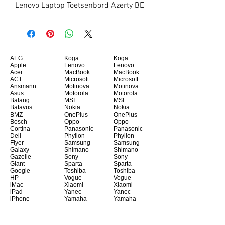
Lenovo Laptop Toetsenbord Azerty BE
AEG
Koga
Koga
Apple
Lenovo
Lenovo
Acer
MacBook
MacBook
ACT
Microsoft
Microsoft
Ansmann
Motinova
Motinova
Asus
Motorola
Motorola
Bafang
MSI
MSI
Batavus
Nokia
Nokia
BMZ
OnePlus
OnePlus
Bosch
Oppo
Oppo
Cortina
Panasonic
Panasonic
Dell
Phylion
Phylion
Flyer
Samsung
Samsung
Galaxy
Shimano
Shimano
Gazelle
Sony
Sony
Giant
Sparta
Sparta
Google
Toshiba
Toshiba
HP
Vogue
Vogue
iMac
Xiaomi
Xiaomi
iPad
Yanec
Yanec
iPhone
Yamaha
Yamaha