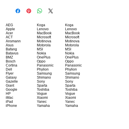
AEG
Koga
Koga
Apple
Lenovo
Lenovo
Acer
MacBook
MacBook
ACT
Microsoft
Microsoft
Ansmann
Motinova
Motinova
Asus
Motorola
Motorola
Bafang
MSI
MSI
Batavus
Nokia
Nokia
BMZ
OnePlus
OnePlus
Bosch
Oppo
Oppo
Cortina
Panasonic
Panasonic
Dell
Phylion
Phylion
Flyer
Samsung
Samsung
Galaxy
Shimano
Shimano
Gazelle
Sony
Sony
Giant
Sparta
Sparta
Google
Toshiba
Toshiba
HP
Vogue
Vogue
iMac
Xiaomi
Xiaomi
iPad
Yanec
Yanec
iPhone
Yamaha
Yamaha