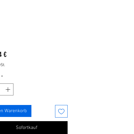
Preis
4 €
St.
*
en Warenkorb
Sofortkauf