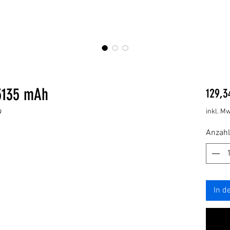
5135 mAh
129,3
inkl. Mw
9
Anzahl
In d