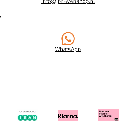
info@jpr-webshop.nl
a
WhatsApp