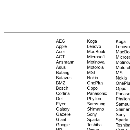
AEG
Koga
Koga
Apple
Lenovo
Lenovo
Acer
MacBook
MacBo
ACT
Microsoft
Microso
Ansmann
Motinova
Motino
Asus
Motorola
Motoro
Bafang
MSI
MSI
Batavus
Nokia
Nokia
BMZ
OnePlus
OnePlu
Bosch
Oppo
Oppo
Cortina
Panasonic
Panaso
Dell
Phylion
Phylion
Flyer
Samsung
Samsu
Galaxy
Shimano
Shima
Gazelle
Sony
Sony
Giant
Sparta
Sparta
Google
Toshiba
Toshib
HP
Vogue