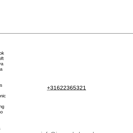
ok
ft
va
la
s
+31622365321
nic
ng
no
a