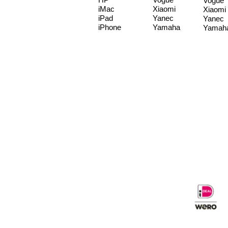
Vogue
iMac
Xiaomi
Xiaomi
iPad
Yanec
Yanec
iPhone
Yamaha
Yamah