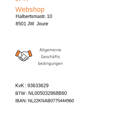
Webshop
Halbertsmastr. 10
8501 JW Joure
Allgemeine
Geschäfts
bedingungen
KvK
:
93633629
BTW
:
NL005032868B60
IBAN: NL22KNAB0775444960