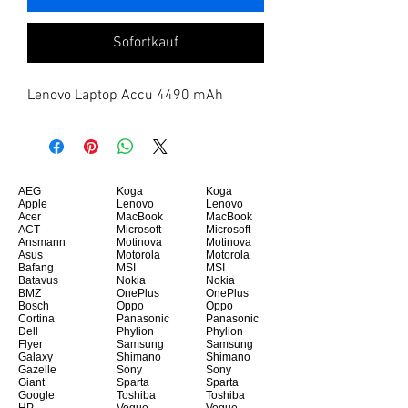
Sofortkauf
Lenovo Laptop Accu 4490 mAh
AEG
Koga
Koga
Apple
Lenovo
Lenovo
Acer
MacBook
MacBook
ACT
Microsoft
Microsoft
Ansmann
Motinova
Motinova
Asus
Motorola
Motorola
Bafang
MSI
MSI
Batavus
Nokia
Nokia
BMZ
OnePlus
OnePlus
Bosch
Oppo
Oppo
Cortina
Panasonic
Panasonic
Dell
Phylion
Phylion
Flyer
Samsung
Samsung
Galaxy
Shimano
Shimano
Gazelle
Sony
Sony
Giant
Sparta
Sparta
Google
Toshiba
Toshiba