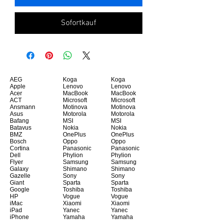
Sofortkauf
AEG
Koga
Koga
Apple
Lenovo
Lenovo
Acer
MacBook
MacBook
ACT
Microsoft
Microsoft
Ansmann
Motinova
Motinova
Asus
Motorola
Motorola
Bafang
MSI
MSI
Batavus
Nokia
Nokia
BMZ
OnePlus
OnePlus
Bosch
Oppo
Oppo
Cortina
Panasonic
Panasonic
Dell
Phylion
Phylion
Flyer
Samsung
Samsung
Galaxy
Shimano
Shimano
Gazelle
Sony
Sony
Giant
Sparta
Sparta
Google
Toshiba
Toshiba
HP
Vogue
Vogue
iMac
Xiaomi
Xiaomi
iPad
Yanec
Yanec
iPhone
Yamaha
Yamaha