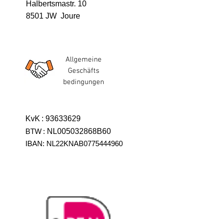
Halbertsmastr. 10
8501 JW Joure
Allgemeine
Geschäfts
bedingungen
KvK
:
93633629
BTW
:
NL005032868B60
IBAN: NL22KNAB0775444960