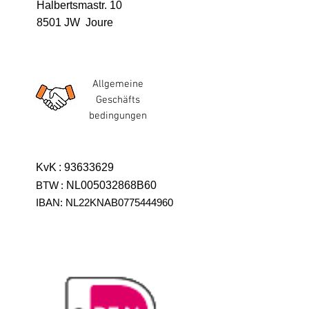
Halbertsmastr. 10
8501 JW Joure
Allgemeine
Geschäfts
bedingungen
KvK
:
93633629
BTW
:
NL005032868B60
IBAN: NL22KNAB0775444960