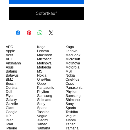
Sofortkauf
AEG
Koga
Koga
Apple
Lenovo
Lenovo
Acer
MacBook
MacBook
ACT
Microsoft
Microsoft
Ansmann
Motinova
Motinova
Asus
Motorola
Motorola
Bafang
MSI
MSI
Batavus
Nokia
Nokia
BMZ
OnePlus
OnePlus
Bosch
Oppo
Oppo
Cortina
Panasonic
Panasonic
Dell
Phylion
Phylion
Flyer
Samsung
Samsung
Galaxy
Shimano
Shimano
Gazelle
Sony
Sony
Giant
Sparta
Sparta
Google
Toshiba
Toshiba
HP
Vogue
Vogue
iMac
Xiaomi
Xiaomi
iPad
Yanec
Yanec
iPhone
Yamaha
Yamaha