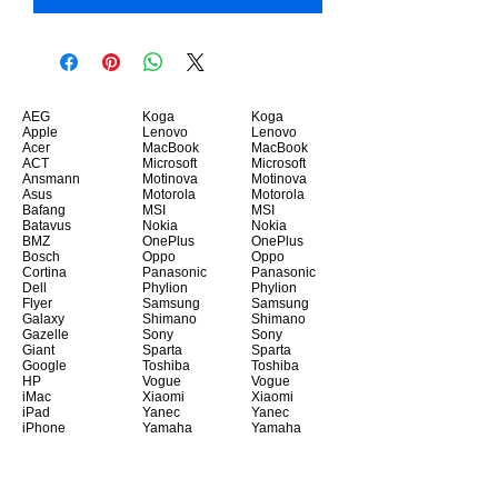
AEG
Koga
Koga
Apple
Lenovo
Lenovo
Acer
MacBook
MacBook
ACT
Microsoft
Microsoft
Ansmann
Motinova
Motinova
Asus
Motorola
Motorola
Bafang
MSI
MSI
Batavus
Nokia
Nokia
BMZ
OnePlus
OnePlus
Bosch
Oppo
Oppo
Cortina
Panasonic
Panasonic
Dell
Phylion
Phylion
Flyer
Samsung
Samsung
Galaxy
Shimano
Shimano
Gazelle
Sony
Sony
Giant
Sparta
Sparta
Google
Toshiba
Toshiba
HP
Vogue
Vogue
iMac
Xiaomi
Xiaomi
iPad
Yanec
Yanec
iPhone
Yamaha
Yamaha