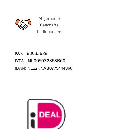
Allgemeine
Geschäfts
bedingungen
KvK
:
93633629
BTW
:
NL005032868B60
IBAN: NL22KNAB0775444960