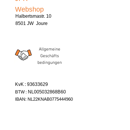
Webshop
Halbertsmastr. 10
8501 JW Joure
Allgemeine
Geschäfts
bedingungen
KvK
:
93633629
BTW
:
NL005032868B60
IBAN: NL22KNAB0775444960