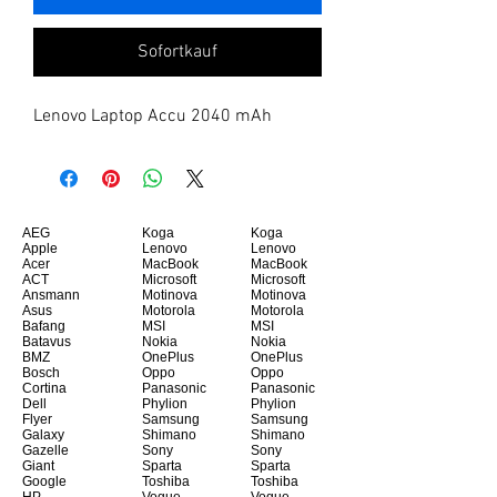
Sofortkauf
Lenovo Laptop Accu 2040 mAh
AEG
Koga
Koga
Apple
Lenovo
Lenovo
Acer
MacBook
MacBook
ACT
Microsoft
Microsoft
Ansmann
Motinova
Motinova
Asus
Motorola
Motorola
Bafang
MSI
MSI
Batavus
Nokia
Nokia
BMZ
OnePlus
OnePlus
Bosch
Oppo
Oppo
Cortina
Panasonic
Panasonic
Dell
Phylion
Phylion
Flyer
Samsung
Samsung
Galaxy
Shimano
Shimano
Gazelle
Sony
Sony
Giant
Sparta
Sparta
Google
Toshiba
Toshiba