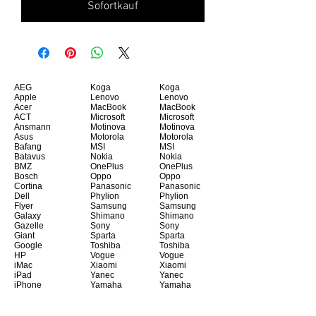
Sofortkauf
AEG
Koga
Koga
Apple
Lenovo
Lenovo
Acer
MacBook
MacBook
ACT
Microsoft
Microsoft
Ansmann
Motinova
Motinova
Asus
Motorola
Motorola
Bafang
MSI
MSI
Batavus
Nokia
Nokia
BMZ
OnePlus
OnePlus
Bosch
Oppo
Oppo
Cortina
Panasonic
Panasonic
Dell
Phylion
Phylion
Flyer
Samsung
Samsung
Galaxy
Shimano
Shimano
Gazelle
Sony
Sony
Giant
Sparta
Sparta
Google
Toshiba
Toshiba
HP
Vogue
Vogue
iMac
Xiaomi
Xiaomi
iPad
Yanec
Yanec
iPhone
Yamaha
Yamaha