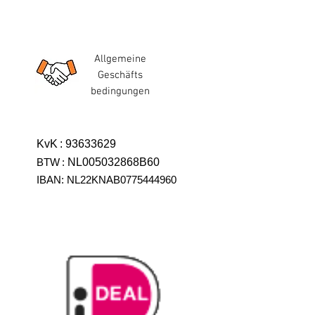
Allgemeine
Geschäfts
bedingungen
KvK
:
93633629
BTW
:
NL005032868B60
IBAN: NL22KNAB0775444960