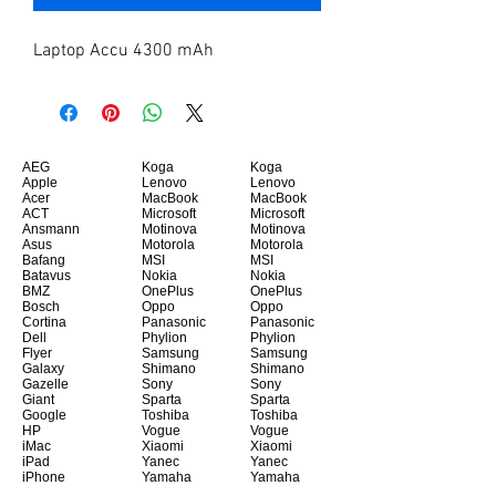
Laptop Accu 4300 mAh
AEG
Koga
Koga
Apple
Lenovo
Lenovo
Acer
MacBook
MacBook
ACT
Microsoft
Microsoft
Ansmann
Motinova
Motinova
Asus
Motorola
Motorola
Bafang
MSI
MSI
Batavus
Nokia
Nokia
BMZ
OnePlus
OnePlus
Bosch
Oppo
Oppo
Cortina
Panasonic
Panasonic
Dell
Phylion
Phylion
Flyer
Samsung
Samsung
Galaxy
Shimano
Shimano
Gazelle
Sony
Sony
Giant
Sparta
Sparta
Google
Toshiba
Toshiba
HP
Vogue
Vogue
iMac
Xiaomi
Xiaomi
iPad
Yanec
Yanec
iPhone
Yamaha
Yamaha