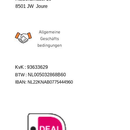
8501 JW Joure
Allgemeine
Geschäfts
bedingungen
KvK
:
93633629
BTW
:
NL005032868B60
IBAN: NL22KNAB0775444960