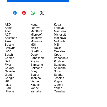
AEG
Koga
Koga
Apple
Lenovo
Lenovo
Acer
MacBook
MacBook
ACT
Microsoft
Microsoft
Ansmann
Motinova
Motinova
Asus
Motorola
Motorola
Bafang
MSI
MSI
Batavus
Nokia
Nokia
BMZ
OnePlus
OnePlus
Bosch
Oppo
Oppo
Cortina
Panasonic
Panasonic
Dell
Phylion
Phylion
Flyer
Samsung
Samsung
Galaxy
Shimano
Shimano
Gazelle
Sony
Sony
Giant
Sparta
Sparta
Google
Toshiba
Toshiba
HP
Vogue
Vogue
iMac
Xiaomi
Xiaomi
iPad
Yanec
Yanec
iPhone
Yamaha
Yamaha