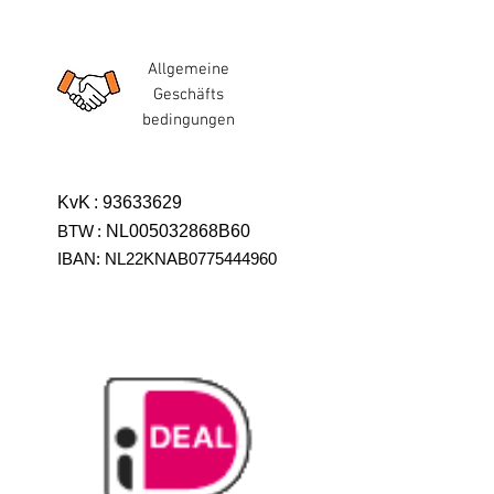
Allgemeine
Geschäfts
bedingungen
KvK
:
93633629
BTW
:
NL005032868B60
IBAN: NL22KNAB0775444960