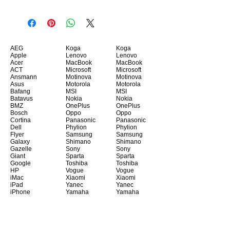
AEG
Koga
Koga
Apple
Lenovo
Lenovo
Acer
MacBook
MacBook
ACT
Microsoft
Microsoft
Ansmann
Motinova
Motinova
Asus
Motorola
Motorola
Bafang
MSI
MSI
Batavus
Nokia
Nokia
BMZ
OnePlus
OnePlus
Bosch
Oppo
Oppo
Cortina
Panasonic
Panasonic
Dell
Phylion
Phylion
Flyer
Samsung
Samsung
Galaxy
Shimano
Shimano
Gazelle
Sony
Sony
Giant
Sparta
Sparta
Google
Toshiba
Toshiba
HP
Vogue
Vogue
iMac
Xiaomi
Xiaomi
iPad
Yanec
Yanec
iPhone
Yamaha
Yamaha