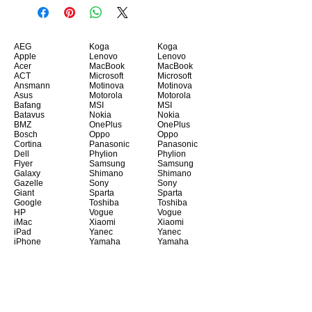
AEG
Koga
Koga
Apple
Lenovo
Lenovo
Acer
MacBook
MacBook
ACT
Microsoft
Microsoft
Ansmann
Motinova
Motinova
Asus
Motorola
Motorola
Bafang
MSI
MSI
Batavus
Nokia
Nokia
BMZ
OnePlus
OnePlus
Bosch
Oppo
Oppo
Cortina
Panasonic
Panasonic
Dell
Phylion
Phylion
Flyer
Samsung
Samsung
Galaxy
Shimano
Shimano
Gazelle
Sony
Sony
Giant
Sparta
Sparta
Google
Toshiba
Toshiba
HP
Vogue
Vogue
iMac
Xiaomi
Xiaomi
iPad
Yanec
Yanec
iPhone
Yamaha
Yamaha