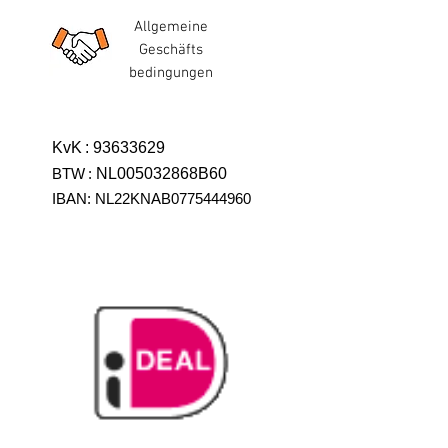
Allgemeine
Geschäfts
bedingungen
KvK
:
93633629
BTW
:
NL005032868B60
IBAN: NL22KNAB0775444960