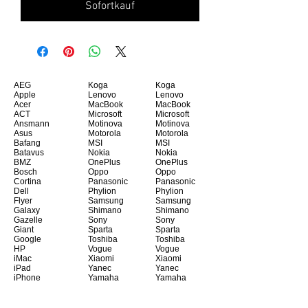
Sofortkauf
AEG
Koga
Koga
Apple
Lenovo
Lenovo
Acer
MacBook
MacBook
ACT
Microsoft
Microsoft
Ansmann
Motinova
Motinova
Asus
Motorola
Motorola
Bafang
MSI
MSI
Batavus
Nokia
Nokia
BMZ
OnePlus
OnePlus
Bosch
Oppo
Oppo
Cortina
Panasonic
Panasonic
Dell
Phylion
Phylion
Flyer
Samsung
Samsung
Galaxy
Shimano
Shimano
Gazelle
Sony
Sony
Giant
Sparta
Sparta
Google
Toshiba
Toshiba
HP
Vogue
Vogue
iMac
Xiaomi
Xiaomi
iPad
Yanec
Yanec
iPhone
Yamaha
Yamaha