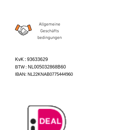
Allgemeine
Geschäfts
bedingungen
KvK
:
93633629
BTW
:
NL005032868B60
IBAN: NL22KNAB0775444960