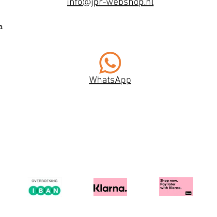
info@jpr-webshop.nl
a
WhatsApp