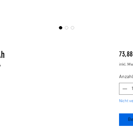
Ah
73,88
inkl. Mw
4
Anzahl
Nicht v
Be