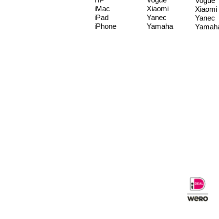
Vogue
iMac
Xiaomi
Xiaomi
iPad
Yanec
Yanec
iPhone
Yamaha
Yamah