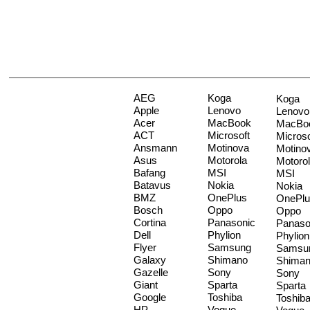
AEG
Koga
Koga
Apple
Lenovo
Lenovo
Acer
MacBook
MacBo
ACT
Microsoft
Microso
Ansmann
Motinova
Motino
Asus
Motorola
Motoro
Bafang
MSI
MSI
Batavus
Nokia
Nokia
BMZ
OnePlus
OnePlu
Bosch
Oppo
Oppo
Cortina
Panasonic
Panaso
Dell
Phylion
Phylion
Flyer
Samsung
Samsu
Galaxy
Shimano
Shima
Gazelle
Sony
Sony
Giant
Sparta
Sparta
Google
Toshiba
Toshib
HP
Vogue