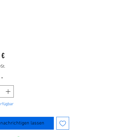
Preis
 €
St.
*
erfügbar
nachrichtigen lassen