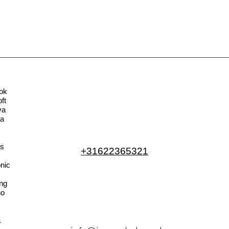
ok
ft
va
la
s
+31622365321
nic
ng
no
a