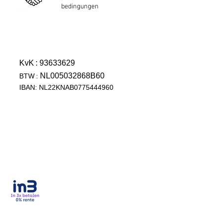
bedingungen
KvK
: 93633629
NL005032868B60
BTW
:
IBAN: NL22KNAB0775444960