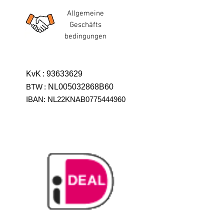
Allgemeine
Geschäfts
bedingungen
KvK
:
93633629
BTW
:
NL005032868B60
IBAN: NL22KNAB0775444960