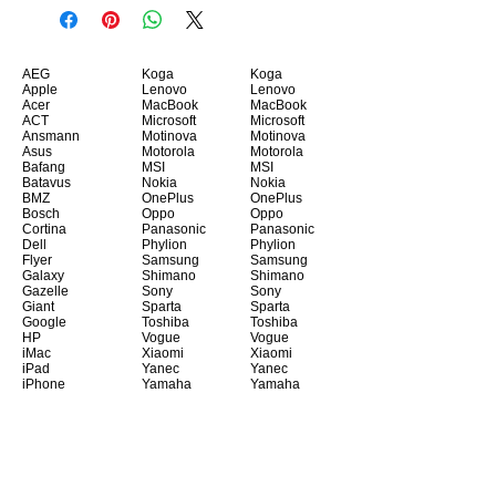
AEG
Koga
Koga
Apple
Lenovo
Lenovo
Acer
MacBook
MacBook
ACT
Microsoft
Microsoft
Ansmann
Motinova
Motinova
Asus
Motorola
Motorola
Bafang
MSI
MSI
Batavus
Nokia
Nokia
BMZ
OnePlus
OnePlus
Bosch
Oppo
Oppo
Cortina
Panasonic
Panasonic
Dell
Phylion
Phylion
Flyer
Samsung
Samsung
Galaxy
Shimano
Shimano
Gazelle
Sony
Sony
Giant
Sparta
Sparta
Google
Toshiba
Toshiba
HP
Vogue
Vogue
iMac
Xiaomi
Xiaomi
iPad
Yanec
Yanec
iPhone
Yamaha
Yamaha