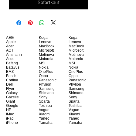
Sofortkauf
AEG
Koga
Koga
Apple
Lenovo
Lenovo
Acer
MacBook
MacBook
ACT
Microsoft
Microsoft
Ansmann
Motinova
Motinova
Asus
Motorola
Motorola
Bafang
MSI
MSI
Batavus
Nokia
Nokia
BMZ
OnePlus
OnePlus
Bosch
Oppo
Oppo
Cortina
Panasonic
Panasonic
Dell
Phylion
Phylion
Flyer
Samsung
Samsung
Galaxy
Shimano
Shimano
Gazelle
Sony
Sony
Giant
Sparta
Sparta
Google
Toshiba
Toshiba
HP
Vogue
Vogue
iMac
Xiaomi
Xiaomi
iPad
Yanec
Yanec
iPhone
Yamaha
Yamaha