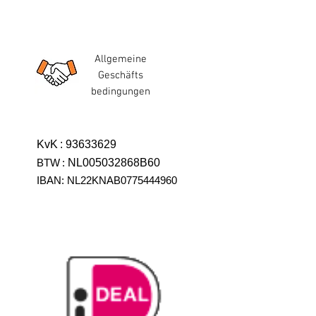
Allgemeine
Geschäfts
bedingungen
KvK
:
93633629
BTW
:
NL005032868B60
IBAN: NL22KNAB0775444960