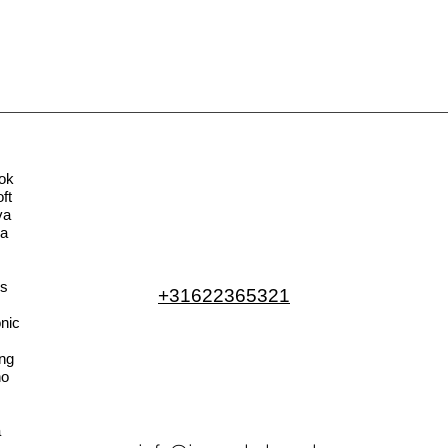
ok
ft
va
la
s
+31622365321
nic
ng
no
a