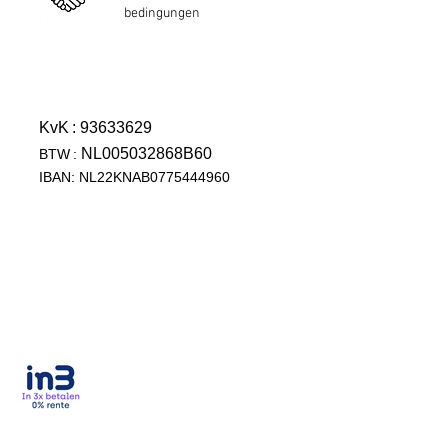
bedingungen
KvK
: 93633629
NL005032868B60
BTW
:
IBAN: NL22KNAB0775444960