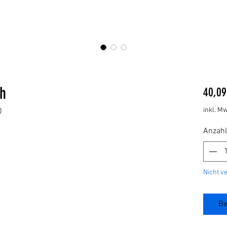
Ah
40,09
inkl. Mw
0
Anzahl
Nicht v
Be