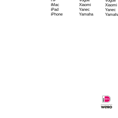
Vogue
iMac
Xiaomi
Xiaomi
iPad
Yanec
Yanec
iPhone
Yamaha
Yamah