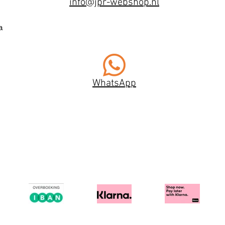
info@jpr-webshop.nl
a
WhatsApp