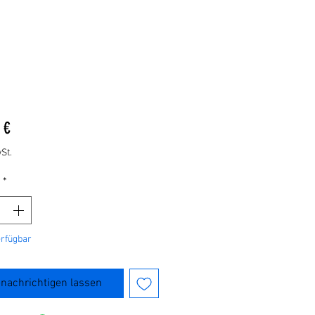
Preis
 €
St.
*
erfügbar
nachrichtigen lassen