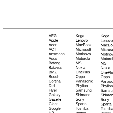
AEG
Koga
Koga
Apple
Lenovo
Lenovo
Acer
MacBook
MacBo
ACT
Microsoft
Microso
Ansmann
Motinova
Motino
Asus
Motorola
Motoro
Bafang
MSI
MSI
Batavus
Nokia
Nokia
BMZ
OnePlus
OnePlu
Bosch
Oppo
Oppo
Cortina
Panasonic
Panaso
Dell
Phylion
Phylion
Flyer
Samsung
Samsu
Galaxy
Shimano
Shima
Gazelle
Sony
Sony
Giant
Sparta
Sparta
Google
Toshiba
Toshib
HP
Vogue