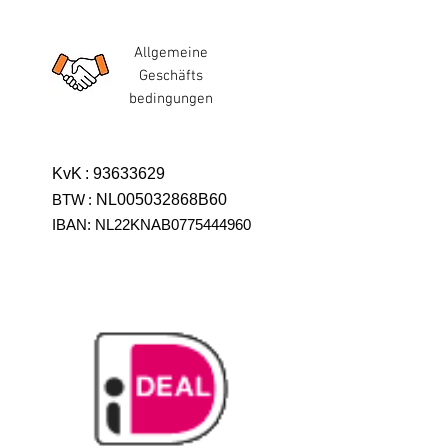
Allgemeine
Geschäfts
bedingungen
KvK
:
93633629
BTW
:
NL005032868B60
IBAN: NL22KNAB0775444960