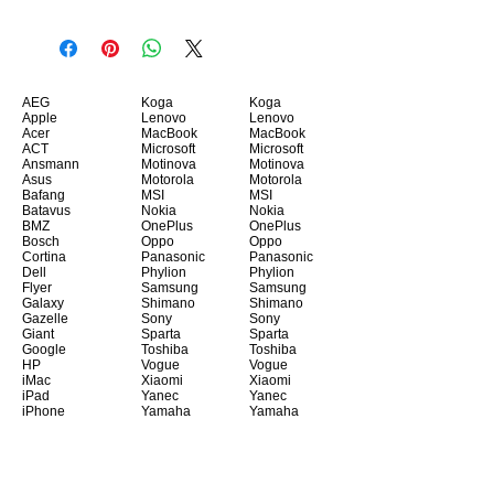
AEG
Koga
Koga
Apple
Lenovo
Lenovo
Acer
MacBook
MacBook
ACT
Microsoft
Microsoft
Ansmann
Motinova
Motinova
Asus
Motorola
Motorola
Bafang
MSI
MSI
Batavus
Nokia
Nokia
BMZ
OnePlus
OnePlus
Bosch
Oppo
Oppo
Cortina
Panasonic
Panasonic
Dell
Phylion
Phylion
Flyer
Samsung
Samsung
Galaxy
Shimano
Shimano
Gazelle
Sony
Sony
Giant
Sparta
Sparta
Google
Toshiba
Toshiba
HP
Vogue
Vogue
iMac
Xiaomi
Xiaomi
iPad
Yanec
Yanec
iPhone
Yamaha
Yamaha