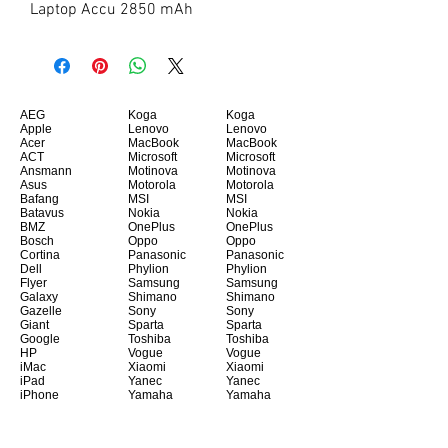
Laptop Accu 2850 mAh
AEG
Koga
Koga
Apple
Lenovo
Lenovo
Acer
MacBook
MacBook
ACT
Microsoft
Microsoft
Ansmann
Motinova
Motinova
Asus
Motorola
Motorola
Bafang
MSI
MSI
Batavus
Nokia
Nokia
BMZ
OnePlus
OnePlus
Bosch
Oppo
Oppo
Cortina
Panasonic
Panasonic
Dell
Phylion
Phylion
Flyer
Samsung
Samsung
Galaxy
Shimano
Shimano
Gazelle
Sony
Sony
Giant
Sparta
Sparta
Google
Toshiba
Toshiba
HP
Vogue
Vogue
iMac
Xiaomi
Xiaomi
iPad
Yanec
Yanec
iPhone
Yamaha
Yamaha