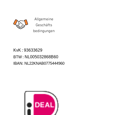
Allgemeine
Geschäfts
bedingungen
KvK
:
93633629
BTW
:
NL005032868B60
IBAN: NL22KNAB0775444960