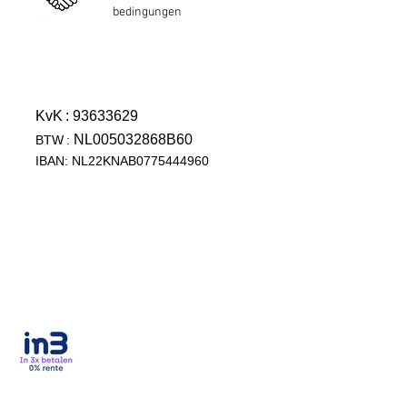
bedingungen
KvK
: 93633629
NL005032868B60
BTW
:
IBAN: NL22KNAB0775444960