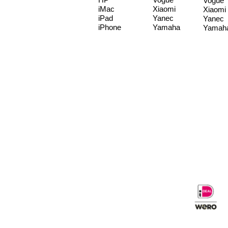
Vogue
iMac
Xiaomi
Xiaomi
iPad
Yanec
Yanec
iPhone
Yamaha
Yamah