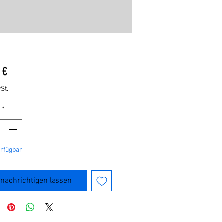
Preis
 €
St.
*
erfügbar
nachrichtigen lassen