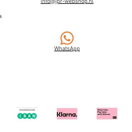
info@jpr-webshop.nl
a
WhatsApp