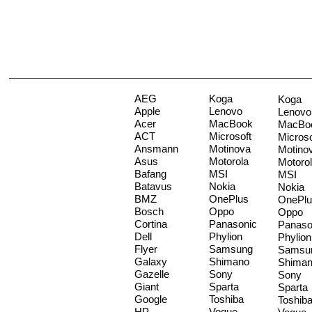
AEG
Koga
Koga
Apple
Lenovo
Lenovo
Acer
MacBook
MacBo
ACT
Microsoft
Microso
Ansmann
Motinova
Motino
Asus
Motorola
Motoro
Bafang
MSI
MSI
Batavus
Nokia
Nokia
BMZ
OnePlus
OnePlu
Bosch
Oppo
Oppo
Cortina
Panasonic
Panaso
Dell
Phylion
Phylion
Flyer
Samsung
Samsu
Galaxy
Shimano
Shima
Gazelle
Sony
Sony
Giant
Sparta
Sparta
Google
Toshiba
Toshib
HP
Vogue