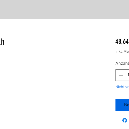
Ah
48,64
inkl. Mw
Anzahl
Nicht v
Be