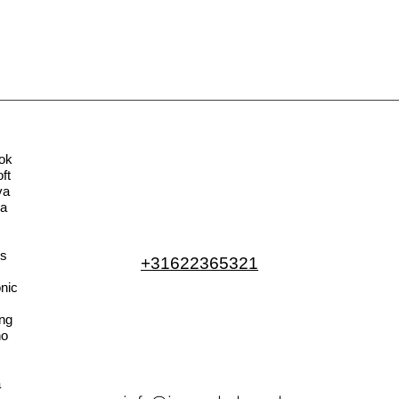
ok
ft
va
la
s
+31622365321
nic
ng
no
a