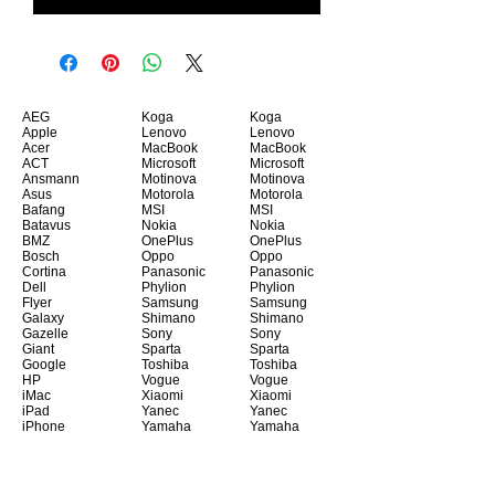
AEG
Koga
Koga
Apple
Lenovo
Lenovo
Acer
MacBook
MacBook
ACT
Microsoft
Microsoft
Ansmann
Motinova
Motinova
Asus
Motorola
Motorola
Bafang
MSI
MSI
Batavus
Nokia
Nokia
BMZ
OnePlus
OnePlus
Bosch
Oppo
Oppo
Cortina
Panasonic
Panasonic
Dell
Phylion
Phylion
Flyer
Samsung
Samsung
Galaxy
Shimano
Shimano
Gazelle
Sony
Sony
Giant
Sparta
Sparta
Google
Toshiba
Toshiba
HP
Vogue
Vogue
iMac
Xiaomi
Xiaomi
iPad
Yanec
Yanec
iPhone
Yamaha
Yamaha