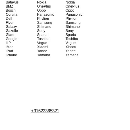
Batavus
Nokia
Nokia
BMZ
OnePlus
OnePlus
Bosch
Oppo
Oppo
Cortina
Panasonic
Panasonic
Dell
Phylion
Phylion
Flyer
Samsung
Samsung
Galaxy
Shimano
Shimano
Gazelle
Sony
Sony
Giant
Sparta
Sparta
Google
Toshiba
Toshiba
HP
Vogue
Vogue
iMac
Xiaomi
Xiaomi
iPad
Yanec
Yanec
iPhone
Yamaha
Yamaha
+31622365321