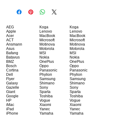
AEG
Koga
Koga
Apple
Lenovo
Lenovo
Acer
MacBook
MacBook
ACT
Microsoft
Microsoft
Ansmann
Motinova
Motinova
Asus
Motorola
Motorola
Bafang
MSI
MSI
Batavus
Nokia
Nokia
BMZ
OnePlus
OnePlus
Bosch
Oppo
Oppo
Cortina
Panasonic
Panasonic
Dell
Phylion
Phylion
Flyer
Samsung
Samsung
Galaxy
Shimano
Shimano
Gazelle
Sony
Sony
Giant
Sparta
Sparta
Google
Toshiba
Toshiba
HP
Vogue
Vogue
iMac
Xiaomi
Xiaomi
iPad
Yanec
Yanec
iPhone
Yamaha
Yamaha