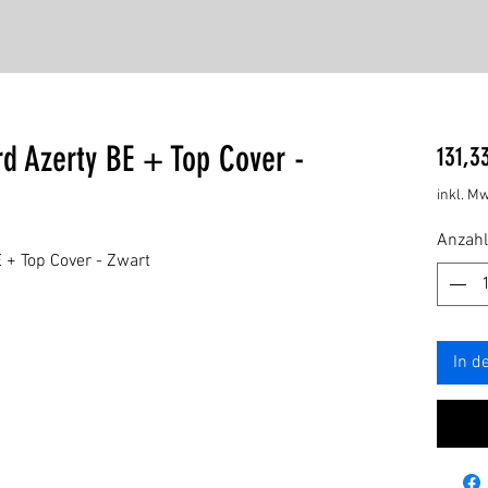
d Azerty BE + Top Cover -
131,3
inkl. Mw
Anzahl
 + Top Cover - Zwart
In d