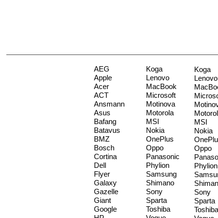
AEG
Koga
Koga
Apple
Lenovo
Lenovo
Acer
MacBook
MacBo
ACT
Microsoft
Microso
Ansmann
Motinova
Motino
Asus
Motorola
Motoro
Bafang
MSI
MSI
Batavus
Nokia
Nokia
BMZ
OnePlus
OnePlu
Bosch
Oppo
Oppo
Cortina
Panasonic
Panaso
Dell
Phylion
Phylion
Flyer
Samsung
Samsu
Galaxy
Shimano
Shima
Gazelle
Sony
Sony
Giant
Sparta
Sparta
Google
Toshiba
Toshib
HP
Vogue