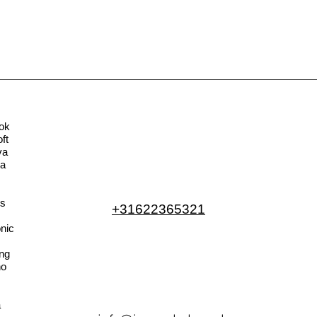
ok
ft
va
la
s
+31622365321
nic
ng
no
a