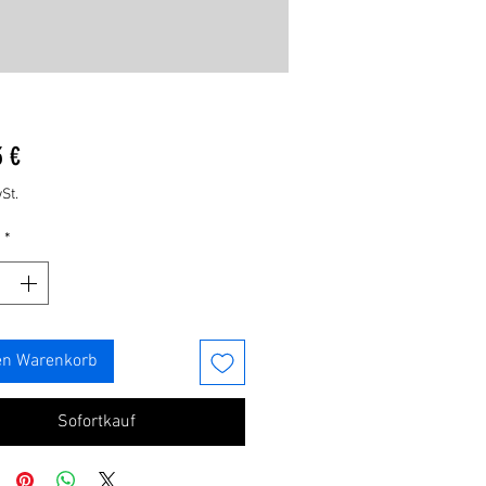
Preis
3 €
St.
*
en Warenkorb
Sofortkauf