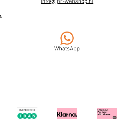
info@jpr-webshop.nl
a
WhatsApp