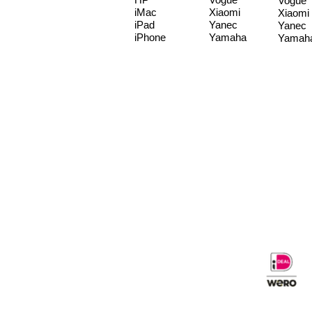
Vogue
iMac
Xiaomi
Xiaomi
iPad
Yanec
Yanec
iPhone
Yamaha
Yamah