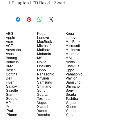
HP Laptop LCD Bezel - Zwart
AEG
Koga
Koga
Apple
Lenovo
Lenovo
Acer
MacBook
MacBook
ACT
Microsoft
Microsoft
Ansmann
Motinova
Motinova
Asus
Motorola
Motorola
Bafang
MSI
MSI
Batavus
Nokia
Nokia
BMZ
OnePlus
OnePlus
Bosch
Oppo
Oppo
Cortina
Panasonic
Panasonic
Dell
Phylion
Phylion
Flyer
Samsung
Samsung
Galaxy
Shimano
Shimano
Gazelle
Sony
Sony
Giant
Sparta
Sparta
Google
Toshiba
Toshiba
HP
Vogue
Vogue
iMac
Xiaomi
Xiaomi
iPad
Yanec
Yanec
iPhone
Yamaha
Yamaha