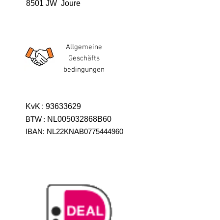
8501 JW Joure
Allgemeine
Geschäfts
bedingungen
KvK
:
93633629
BTW
:
NL005032868B60
IBAN: NL22KNAB0775444960