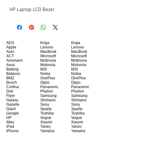
HP Laptop LCD Bezel
AEG
Koga
Koga
Apple
Lenovo
Lenovo
Acer
MacBook
MacBook
ACT
Microsoft
Microsoft
Ansmann
Motinova
Motinova
Asus
Motorola
Motorola
Bafang
MSI
MSI
Batavus
Nokia
Nokia
BMZ
OnePlus
OnePlus
Bosch
Oppo
Oppo
Cortina
Panasonic
Panasonic
Dell
Phylion
Phylion
Flyer
Samsung
Samsung
Galaxy
Shimano
Shimano
Gazelle
Sony
Sony
Giant
Sparta
Sparta
Google
Toshiba
Toshiba
HP
Vogue
Vogue
iMac
Xiaomi
Xiaomi
iPad
Yanec
Yanec
iPhone
Yamaha
Yamaha