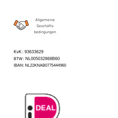
Allgemeine
Geschäfts
bedingungen
KvK
:
93633629
BTW
:
NL005032868B60
IBAN: NL22KNAB0775444960