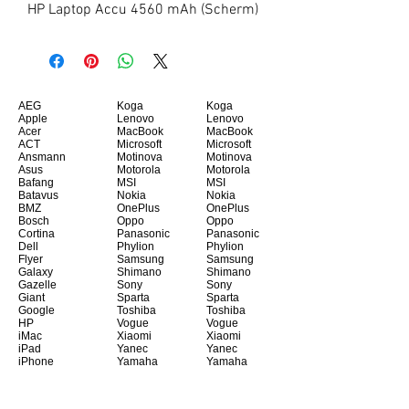
HP Laptop Accu 4560 mAh (Scherm)
AEG
Koga
Koga
Apple
Lenovo
Lenovo
Acer
MacBook
MacBook
ACT
Microsoft
Microsoft
Ansmann
Motinova
Motinova
Asus
Motorola
Motorola
Bafang
MSI
MSI
Batavus
Nokia
Nokia
BMZ
OnePlus
OnePlus
Bosch
Oppo
Oppo
Cortina
Panasonic
Panasonic
Dell
Phylion
Phylion
Flyer
Samsung
Samsung
Galaxy
Shimano
Shimano
Gazelle
Sony
Sony
Giant
Sparta
Sparta
Google
Toshiba
Toshiba
HP
Vogue
Vogue
iMac
Xiaomi
Xiaomi
iPad
Yanec
Yanec
iPhone
Yamaha
Yamaha