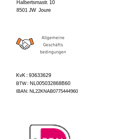
Halbertsmastr. 10
8501 JW Joure
Allgemeine
Geschäfts
bedingungen
KvK
:
93633629
BTW
:
NL005032868B60
IBAN: NL22KNAB0775444960