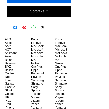
Sofortkauf
AEG
Koga
Koga
Apple
Lenovo
Lenovo
Acer
MacBook
MacBook
ACT
Microsoft
Microsoft
Ansmann
Motinova
Motinova
Asus
Motorola
Motorola
Bafang
MSI
MSI
Batavus
Nokia
Nokia
BMZ
OnePlus
OnePlus
Bosch
Oppo
Oppo
Cortina
Panasonic
Panasonic
Dell
Phylion
Phylion
Flyer
Samsung
Samsung
Galaxy
Shimano
Shimano
Gazelle
Sony
Sony
Giant
Sparta
Sparta
Google
Toshiba
Toshiba
HP
Vogue
Vogue
iMac
Xiaomi
Xiaomi
iPad
Yanec
Yanec
iPhone
Yamaha
Yamaha